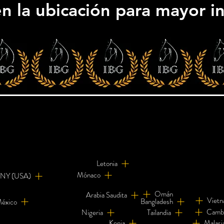
en la ubicación para mayor 
Letonia
Mónaco
NY (USA)
Omán
Arabia Saudita
Viet
Bangladesh
éxico
Camb
Nigeria
Tailandia
Kenia
Malasi