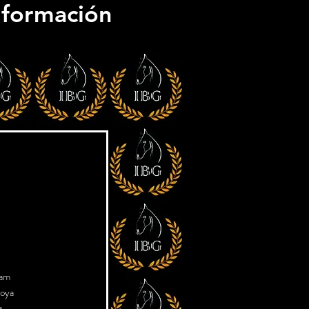
información
nam
oya
a